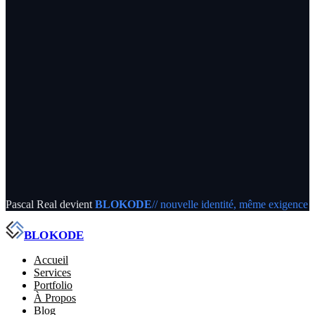
Pascal Real devient
BLOKODE
// nouvelle identité, même exigence
BLOKODE
Accueil
Services
Portfolio
À Propos
Blog